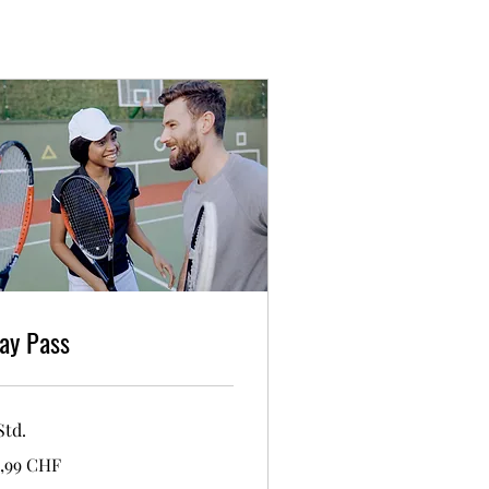
ay Pass
Std.
,99
9,99 CHF
hweizer
anken