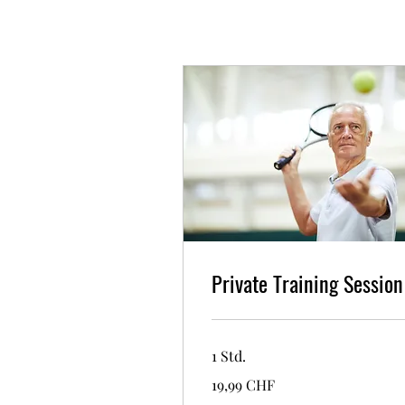
Private Training Session
1 Std.
19,99
19,99 CHF
Schweizer
Franken