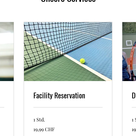
Facility Reservation
D
1 Std.
1 
19,99
19
19,99 CHF
1
Schweizer
Sc
Franken
Fr